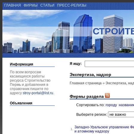
ГЛАВНАЯ
ФИРМЫ
СТАТЬИ
ПРЕСС-РЕЛИЗЫ
СТРОИТ
Я ищу:
Информация
По всем вопросам
Экспертиза, надзор
касающихся работы
ресурса Строительство
Главная страница
Экспертиза, на
Пермь и добавления в
справочник пишите по
адресу
stroy-portal@list.ru
.
Фирмы раздела
Объявления
Сортировать по:
городу
названи
Выберите регион:
Западно-Уральское управление Фе
1.
и атомному надзору