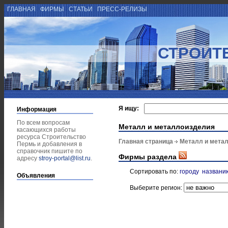
ГЛАВНАЯ
ФИРМЫ
СТАТЬИ
ПРЕСС-РЕЛИЗЫ
СТРОИТ
Я ищу:
Информация
По всем вопросам
Металл и металлоизделия
касающихся работы
ресурса Строительство
Главная страница
Металл и мета
Пермь и добавления в
справочник пишите по
Фирмы раздела
адресу
stroy-portal@list.ru
.
Сортировать по:
городу
названи
Объявления
Выберите регион: