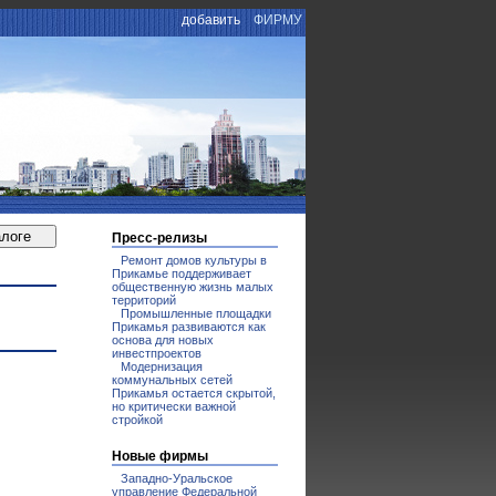
добавить
ФИРМУ
Пресс-релизы
Ремонт домов культуры в
Прикамье поддерживает
общественную жизнь малых
территорий
Промышленные площадки
Прикамья развиваются как
основа для новых
инвестпроектов
Модернизация
коммунальных сетей
Прикамья остается скрытой,
но критически важной
стройкой
Новые фирмы
Западно-Уральское
управление Федеральной