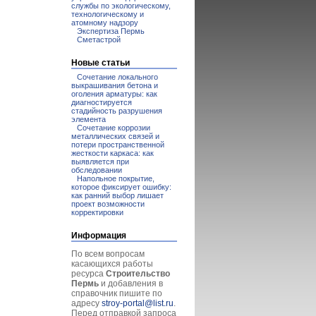
службы по экологическому,
технологическому и
атомному надзору
Экспертиза Пермь
Сметастрой
Новые статьи
Сочетание локального
выкрашивания бетона и
оголения арматуры: как
диагностируется
стадийность разрушения
элемента
Сочетание коррозии
металлических связей и
потери пространственной
жесткости каркаса: как
выявляется при
обследовании
Напольное покрытие,
которое фиксирует ошибку:
как ранний выбор лишает
проект возможности
корректировки
Информация
По всем вопросам
касающихся работы
ресурса
Строительство
Пермь
и добавления в
справочник пишите по
адресу
stroy-portal@list.ru
.
Перед отправкой запроса