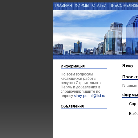
ГЛАВНАЯ
ФИРМЫ
СТАТЬИ
ПРЕСС-РЕЛИЗ
Я ищу:
Информация
По всем вопросам
Проект
касающихся работы
ресурса Строительство
Главная
Пермь и добавления в
справочник пишите по
Фирмы
адресу
stroy-portal@list.ru
.
Сорт
Объявления
Выбе